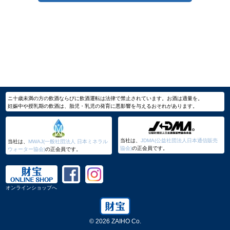
ニ十歳未満の方の飲酒ならびに飲酒運転は法律で禁止されています。お酒は適量を。
妊娠中や授乳期の飲酒は、胎児・乳児の発育に悪影響を与えるおそれがあります。
当社は、
JDMA(公益社団法人日本通信販売
当社は、
MWAJ(一般社団法人 日本ミネラル
協会)
の正会員です。
ウォーター協会)
の正会員です。
オンラインショップへ
© 2026 ZAIHO Co.