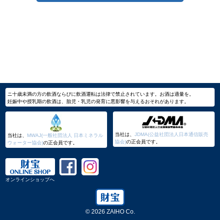
ニ十歳未満の方の飲酒ならびに飲酒運転は法律で禁止されています。お酒は適量を。
妊娠中や授乳期の飲酒は、胎児・乳児の発育に悪影響を与えるおそれがあります。
当社は、
JDMA(公益社団法人日本通信販売
当社は、
MWAJ(一般社団法人 日本ミネラル
協会)
の正会員です。
ウォーター協会)
の正会員です。
オンラインショップへ
© 2026 ZAIHO Co.