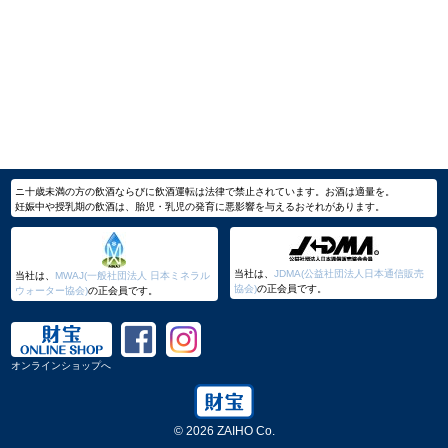
ニ十歳未満の方の飲酒ならびに飲酒運転は法律で禁止されています。お酒は適量を。
妊娠中や授乳期の飲酒は、胎児・乳児の発育に悪影響を与えるおそれがあります。
当社は、
JDMA(公益社団法人日本通信販売
当社は、
MWAJ(一般社団法人 日本ミネラル
協会)
の正会員です。
ウォーター協会)
の正会員です。
オンラインショップへ
© 2026 ZAIHO Co.