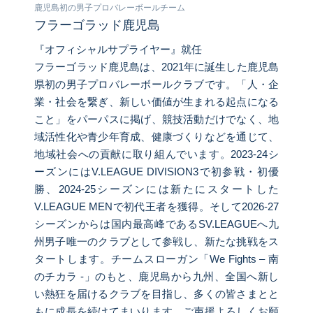
鹿児島初の男子プロバレーボールチーム
フラーゴラッド鹿児島
『オフィシャルサプライヤー』就任
フラーゴラッド鹿児島は、2021年に誕生した鹿児島
県初の男子プロバレーボールクラブです。「人・企
業・社会を繋ぎ、新しい価値が生まれる起点になる
こと」をパーパスに掲げ、競技活動だけでなく、地
域活性化や青少年育成、健康づくりなどを通じて、
地域社会への貢献に取り組んでいます。2023-24シ
ーズンにはV.LEAGUE DIVISION3で初参戦・初優
勝、2024-25シーズンには新たにスタートした
V.LEAGUE MENで初代王者を獲得。そして2026-27
シーズンからは国内最高峰であるSV.LEAGUEへ九
州男子唯一のクラブとして参戦し、新たな挑戦をス
タートします。チームスローガン「We Fights – 南
のチカラ -」のもと、鹿児島から九州、全国へ新し
い熱狂を届けるクラブを目指し、多くの皆さまとと
もに成長を続けてまいります。ご声援よろしくお願